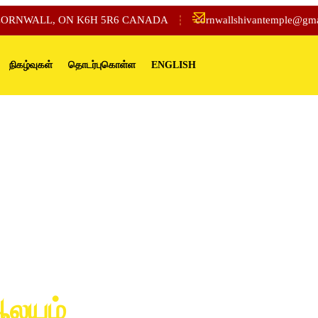
 CORNWALL, ON K6H 5R6 CANADA
cornwallshivantemple@gm
நிகழ்வுகள்
தொடர்புகொள்ள
ENGLISH
ாய நம ஓம் கோண்வால்
ம்”
ஆலயம்