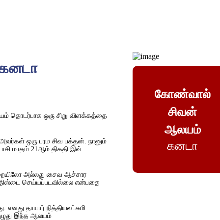
 கனடா
கோண்வால்
சிவன்
் தொடர்பாக ஒரு சிறு விளக்கத்தை
ஆலயம்
அவர்கள் ஒரு பரம சிவ பக்தன். நானும்
கனடா
டாசி மாதம் 21ஆம் திகதி இவ்
ுறையிலோ அல்லது சைவ ஆச்சார
திஸ்டை செய்யப்படவில்லை என்பதை
 எனது தாயார் நித்தியலட்சுமி
ொழுது இந்த ஆலயம்