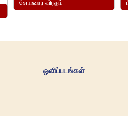
சோமவார விரதம்
ஒளிப்படங்கள்