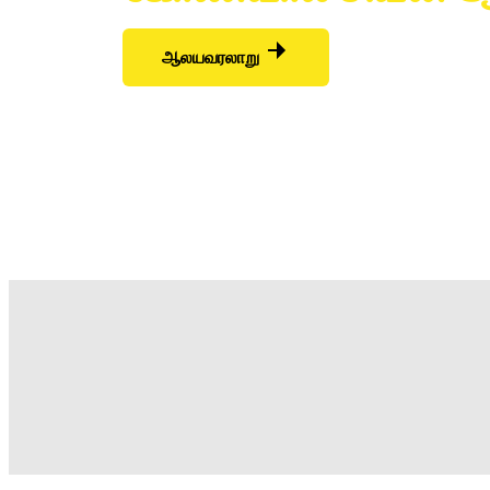
ஆலயவரலாறு